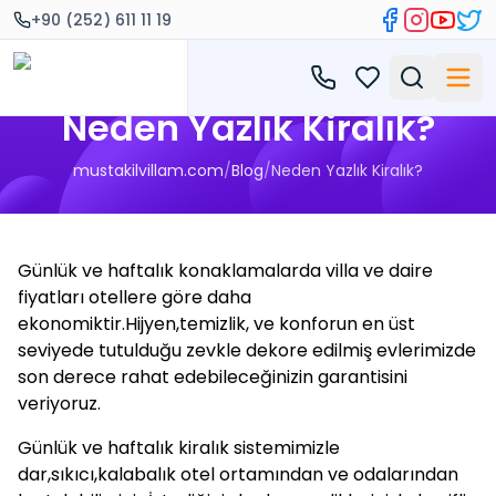
+90 (252) 611 11 19
Neden Yazlık Kiralık?
mustakilvillam.com
/
Blog
/
Neden Yazlık Kiralık?
Günlük ve haftalık konaklamalarda villa ve daire
fiyatları otellere göre daha
ekonomiktir.Hijyen,temizlik, ve konforun en üst
seviyede tutulduğu zevkle dekore edilmiş evlerimizde
son derece rahat edebileceğinizin garantisini
veriyoruz.
Günlük ve haftalık kiralık sistemimizle
dar,sıkıcı,kalabalık otel ortamından ve odalarından