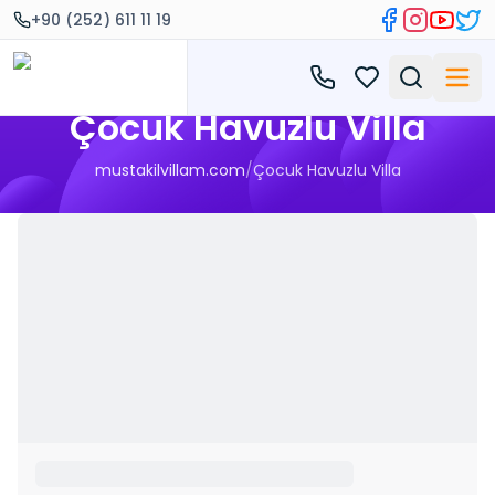
+90 (252) 611 11 19
Çocuk Havuzlu Villa
mustakilvillam.com
/
Çocuk Havuzlu Villa