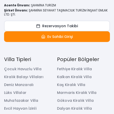
Acente Ünvanı
:
ŞAHMİNA TURİZM
Şirket Ünvanı
:
ŞAHMİNA SEYAHAT TAŞIMACILIK TURİZM İNŞAAT EMLAK
LTD. ŞTİ.
Rezervasyon Takibi
Ev Sahibi Girişi
Villa Tipleri
Popüler Bölgeler
Çocuk Havuzlu Villa
Fethiye Kiralık Villa
Kiralık Balayı Villaları
Kalkan Kiralık Villa
Deniz Manzaralı
Kaş Kiralık Villa
Lüks Villalar
Marmaris Kiralık Villa
Muhafazakar Villa
Gökova Kiralık Villa
Evcil Hayvan İzinli
Dalyan Kiralık Villa