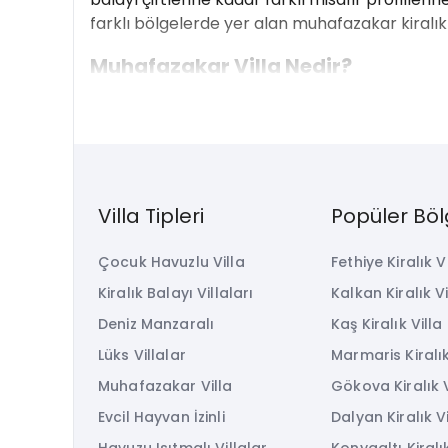
farklı bölgelerde yer alan muhafazakar kiralık 
Muhafazakar Villa Nedir?
Muhafazakar tatil villası, mahremiyet odaklı tas
özellikle havuz ve bahçe gibi açık kullanım a
bir konaklama deneyimi yaşamak mümkün olu
Klasik otel tatilinden farklı olarak muhafazaka
Villa Tipleri
Popüler Böl
konaklayan misafirlerin kullanımına ayrılır. Bu 
Geniş yaşam alanları, tam donanımlı mutfaklar
Çocuk Havuzlu Villa
Fethiye Kiralık V
tamamen kendi ihtiyaçlarına göre şekillendirebil
Kiralık Balayı Villaları
Kalkan Kiralık Vi
Muhafazakar Villa Tatilinin Avanta
Deniz Manzaralı
Kaş Kiralık Villa
Lüks Villalar
Marmaris Kiralık
Mahremiyetin ön planda olduğu bir tatil planla
her saatinde havuz keyfi yapmak mümkün olur. 
Muhafazakar Villa
Gökova Kiralık V
için önemli bir ayrıcalık sağlar.
Evcil Hayvan İzinli
Dalyan Kiralık Vi
Villa tatili aynı zamanda daha özgür bir yaşa