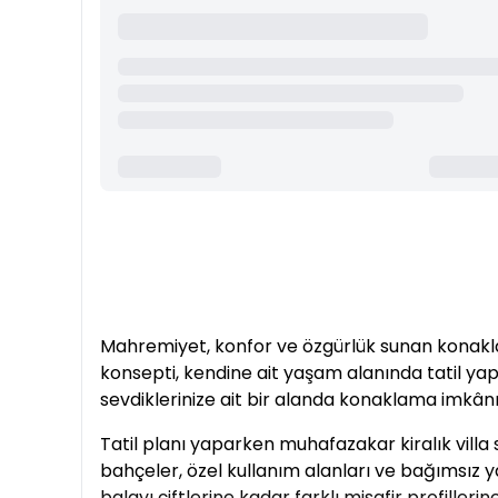
Mahremiyet, konfor ve özgürlük sunan konaklama
konsepti, kendine ait yaşam alanında tatil ya
sevdiklerinize ait bir alanda konaklama imkânı s
Tatil planı yaparken muhafazakar kiralık vil
bahçeler, özel kullanım alanları ve bağımsız
balayı çiftlerine kadar farklı misafir profille