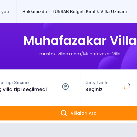
Hakkımızda - TÜRSAB Belgeli Kiralik Villa Uzmanı
Muhafazakar Villa
mustakilvillam.com
/
Muhafazakar Villa
la Tipi Seçiniz
Giriş Tarihi
ç villa tipi seçilmedi
Seçiniz
Villaları Ara