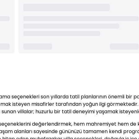
 seçenekleri son yıllarda tatil planlarının önemli bir par
pmak isteyen misafirler tarafından yoğun ilgi görmektedi
unan villalar; huzurlu bir tatil deneyimi yaşamak isteyenler
la seçeneklerini değerlendirmek, hem mahremiyet hem de k
 yaşam alanları sayesinde gününüzü tamamen kendi programı
rine hitap eden muhafazakar villa seçenekleri, doğayla iç iç