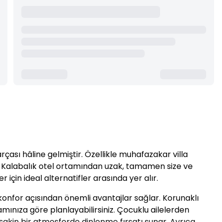
çası hâline gelmiştir. Özellikle muhafazakar villa
r. Kalabalık otel ortamından uzak, tamamen size ve
 için ideal alternatifler arasında yer alır.
onfor açısından önemli avantajlar sağlar. Korunaklı
nıza göre planlayabilirsiniz. Çocuklu ailelerden
e sakin bir atmosferde dinlenme fırsatı sunar. Ayrıca