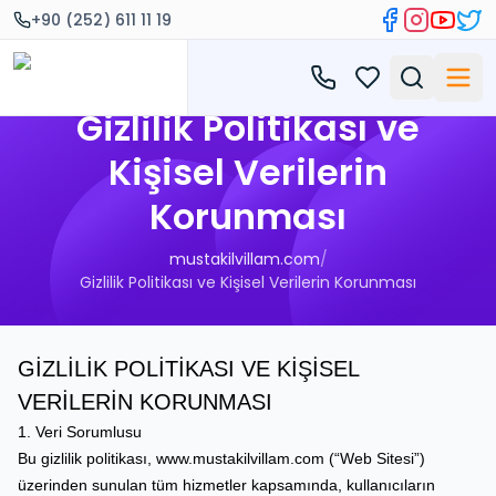
+90 (252) 611 11 19
Gizlilik Politikası ve
Kişisel Verilerin
Korunması
mustakilvillam.com
/
Gizlilik Politikası ve Kişisel Verilerin Korunması
GİZLİLİK POLİTİKASI VE KİŞİSEL
VERİLERİN KORUNMASI
1. Veri Sorumlusu
Bu gizlilik politikası,
www.mustakilvillam.com
(“Web Sitesi”)
üzerinden sunulan tüm hizmetler kapsamında, kullanıcıların