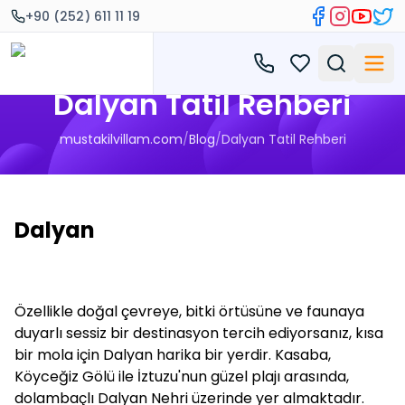
+90 (252) 611 11 19
Dalyan Tatil Rehberi
mustakilvillam.com
/
Blog
/
Dalyan Tatil Rehberi
Dalyan
Özellikle doğal çevreye, bitki örtüsüne ve faunaya
duyarlı sessiz bir destinasyon tercih ediyorsanız, kısa
bir mola için Dalyan harika bir yerdir. Kasaba,
Köyceğiz Gölü ile İztuzu'nun güzel plajı arasında,
dolambaçlı Dalyan Nehri üzerinde yer almaktadır.