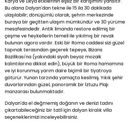
Karya ve Likya etkilerinin eşsiz bir karışımını yansıtır.
Bu alana Dalyan'dan tekne ile 15 ila 30 dakikada
ulaşılabilir; dönüşümlü olarak, şehrin merkezinde
buraya bir geçitten ulaşım mümkündür ve 30 yürüme
mesafesindedir. Antik limanda restore edilmiş bir
çeşme ve heykellerin temeli ile yıkılmış bir revak
bulunan agora vardır. Eski bir Roma caddesi sizi güzel
tapınak terasından geçerek tepeye, Bizans
Bazilikası'na (yakındaki siyah beyaz mozaik
kalıntılarına dikkat edin), büyük bir Roma hamamına
ve iyi korunmuş yarım daire biçimli bir tiyatroya
götürür. Yunan tarzında yamaçta kesilmiş. Yıkık şehir
duvarlarından güzel, panoramik bir İztuzu Plajı
manzarası bulunmaktadır.
Dalyan'da el değmemiş doğanın ve denizi tadını
çıkartabileceğiniz bir tatil için dalyan
kiralık villa
seçeneklerimizi inceleyebilirsiniz.