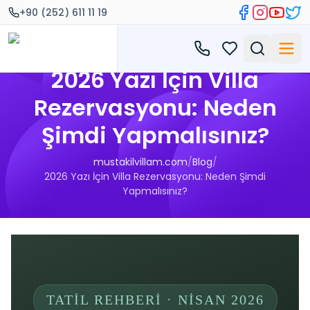
+90 (252) 611 11 19
2026 Yazı İçin Villa
Rezervasyonu: Neden
Şimdi Yapmalısınız?
mustakilvillam.com
/
Blog
/
2026 Yazı İçin Villa Rezervasyonu: Neden Şimdi
Yapmalısınız?
TATIL REHBERI · NISAN 2026