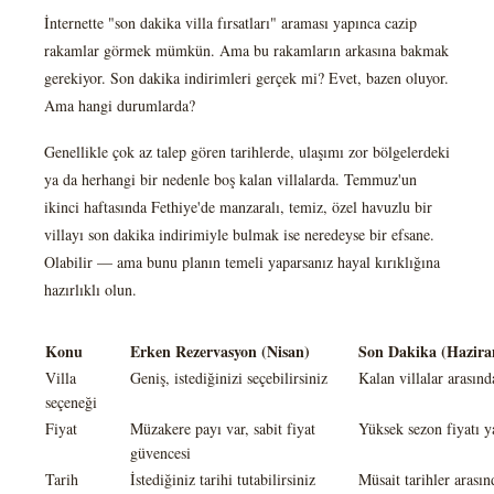
İnternette "son dakika villa fırsatları" araması yapınca cazip
rakamlar görmek mümkün. Ama bu rakamların arkasına bakmak
gerekiyor. Son dakika indirimleri gerçek mi? Evet, bazen oluyor.
Ama hangi durumlarda?
Genellikle çok az talep gören tarihlerde, ulaşımı zor bölgelerdeki
ya da herhangi bir nedenle boş kalan villalarda. Temmuz'un
ikinci haftasında Fethiye'de manzaralı, temiz, özel havuzlu bir
villayı son dakika indirimiyle bulmak ise neredeyse bir efsane.
Olabilir — ama bunu planın temeli yaparsanız hayal kırıklığına
hazırlıklı olun.
Konu
Erken Rezervasyon (Nisan)
Son Dakika (Hazir
Villa
Geniş, istediğinizi seçebilirsiniz
Kalan villalar arasın
seçeneği
Fiyat
Müzakere payı var, sabit fiyat
Yüksek sezon fiyatı ya
güvencesi
Tarih
İstediğiniz tarihi tutabilirsiniz
Müsait tarihler arası