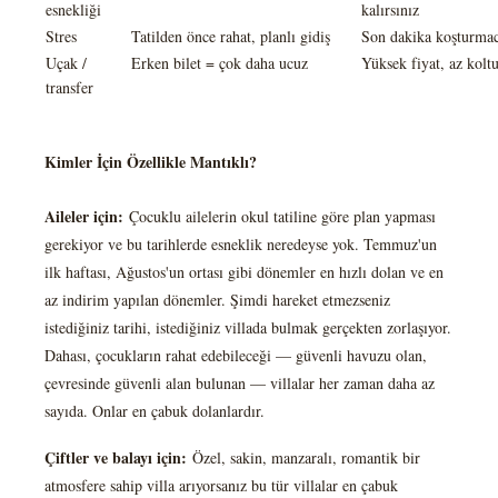
esnekliği
kalırsınız
Stres
Tatilden önce rahat, planlı gidiş
Son dakika koşturmaca
Uçak /
Erken bilet = çok daha ucuz
Yüksek fiyat, az kolt
transfer
Kimler İçin Özellikle Mantıklı?
Aileler için:
Çocuklu ailelerin okul tatiline göre plan yapması
gerekiyor ve bu tarihlerde esneklik neredeyse yok. Temmuz'un
ilk haftası, Ağustos'un ortası gibi dönemler en hızlı dolan ve en
az indirim yapılan dönemler. Şimdi hareket etmezseniz
istediğiniz tarihi, istediğiniz villada bulmak gerçekten zorlaşıyor.
Dahası, çocukların rahat edebileceği — güvenli havuzu olan,
çevresinde güvenli alan bulunan — villalar her zaman daha az
sayıda. Onlar en çabuk dolanlardır.
Çiftler ve balayı için:
Özel, sakin, manzaralı, romantik bir
atmosfere sahip villa arıyorsanız bu tür villalar en çabuk