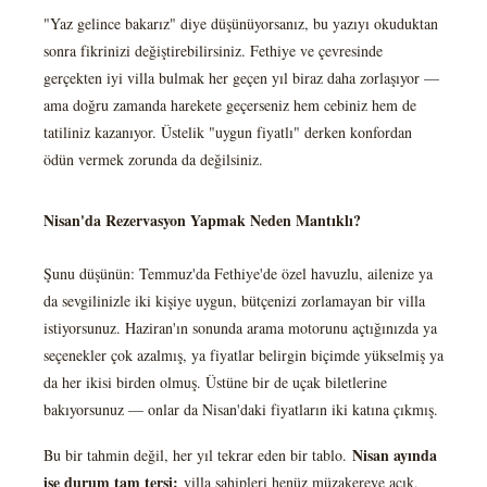
"Yaz gelince bakarız" diye düşünüyorsanız, bu yazıyı okuduktan
sonra fikrinizi değiştirebilirsiniz. Fethiye ve çevresinde
gerçekten iyi villa bulmak her geçen yıl biraz daha zorlaşıyor —
ama doğru zamanda harekete geçerseniz hem cebiniz hem de
tatiliniz kazanıyor. Üstelik "uygun fiyatlı" derken konfordan
ödün vermek zorunda da değilsiniz.
Nisan'da Rezervasyon Yapmak Neden Mantıklı?
Şunu düşünün: Temmuz'da Fethiye'de özel havuzlu, ailenize ya
da sevgilinizle iki kişiye uygun, bütçenizi zorlamayan bir villa
istiyorsunuz. Haziran'ın sonunda arama motorunu açtığınızda ya
seçenekler çok azalmış, ya fiyatlar belirgin biçimde yükselmiş ya
da her ikisi birden olmuş. Üstüne bir de uçak biletlerine
bakıyorsunuz — onlar da Nisan'daki fiyatların iki katına çıkmış.
Nisan ayında
Bu bir tahmin değil, her yıl tekrar eden bir tablo.
ise durum tam tersi:
villa sahipleri henüz müzakereye açık,