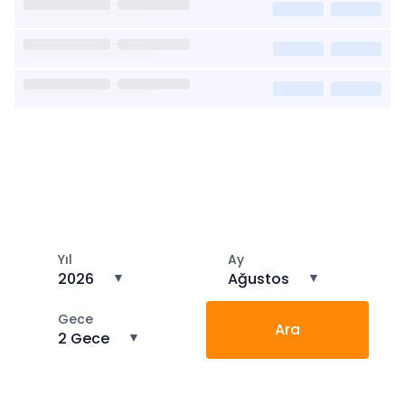
Kısa Süreli Kiralıklara
Gözatın
Tarihler arasında boş kalan ara tarihlere göz atın
Yıl
Ay
2026
▼
Ağustos
▼
Gece
Ara
2 Gece
▼