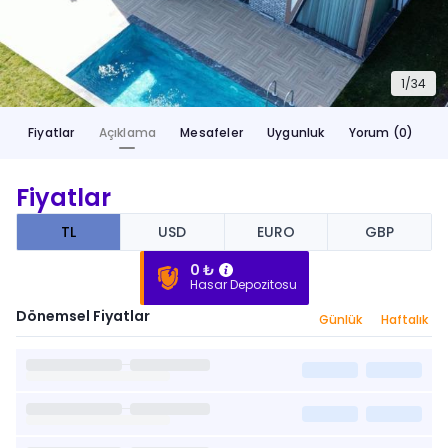
1/
34
Fiyatlar
Açıklama
Mesafeler
Uygunluk
Yorum (0)
Fiyatlar
TL
USD
EURO
GBP
0 ₺
Hasar Depozitosu
Dönemsel Fiyatlar
Günlük
Haftalık