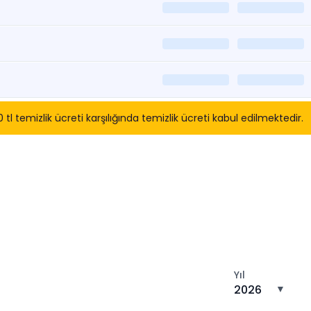
temizlik ücreti karşılığında temizlik ücreti kabul edilmektedir.
tın
Yıl
2026
▼
n