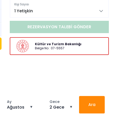
Kişi Sayısı
1 Yetişkin
REZERVASYON TALEBI GÖNDER
Kültür ve Turizm Bakanlığı
Belge No : 07-5557
Ay
Gece
Ara
Ağustos
▼
2 Gece
▼