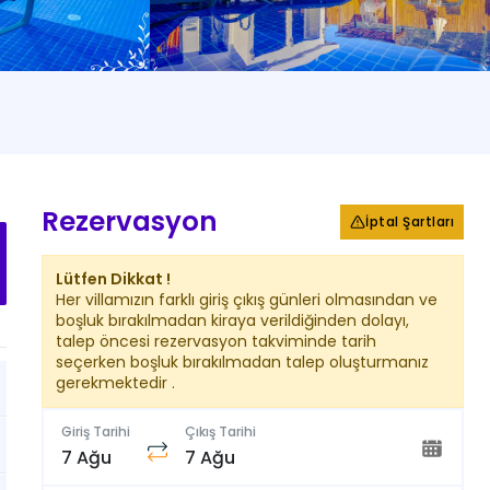
+
48
Fotoğraf
Rezervasyon
İptal Şartları
Lütfen Dikkat !
Her villamızın farklı giriş çıkış günleri olmasından ve
boşluk bırakılmadan kiraya verildiğinden dolayı,
talep öncesi rezervasyon takviminde tarih
seçerken boşluk bırakılmadan talep oluşturmanız
gerekmektedir .
Giriş Tarihi
Çıkış Tarihi
7 Ağu
7 Ağu