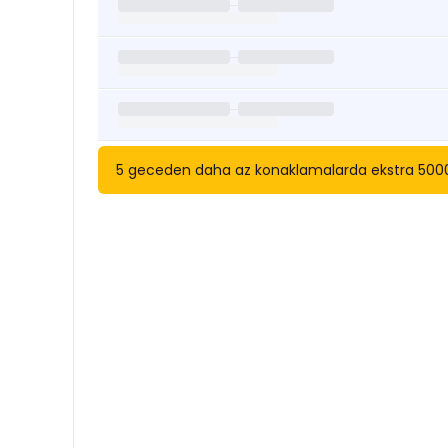
5 geceden daha az konaklamalarda ekstra 5000 tl 
Kısa Süreli Kiralıklara
Göza
Tarihler arasında boş kalan ara tarihlere göz atı