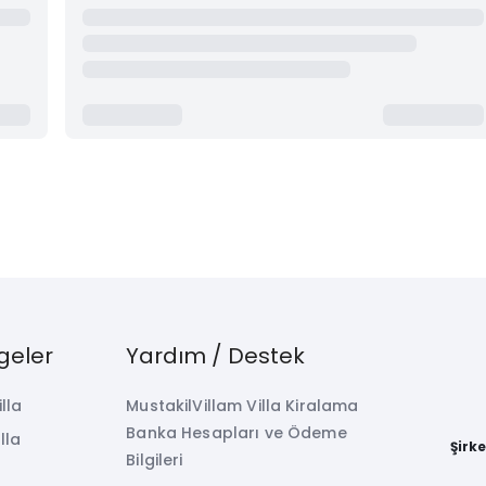
geler
Yardım / Destek
illa
MustakilVillam Villa Kiralama
Banka Hesapları ve Ödeme
lla
Şirk
Bilgileri