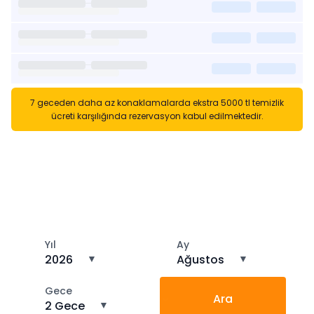
7 geceden daha az konaklamalarda ekstra 5000 tl temizlik
ücreti karşılığında rezervasyon kabul edilmektedir.
Kısa Süreli Kiralıklara
Gözatın
Tarihler arasında boş kalan ara tarihlere göz atın
Yıl
Ay
2026
▼
Ağustos
▼
Gece
Ara
2 Gece
▼