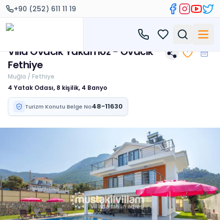
+90 (252) 611 11 19
Villa Ovacık Yakamoz - Ovacık
Fethiye
Muğla / Fethiye
4 Yatak Odası, 8 kişilik, 4 Banyo
48-11630
Turizm Konutu Belge No