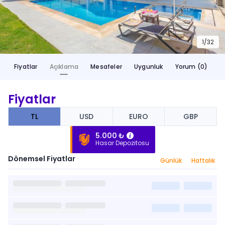
1/
32
Fiyatlar
Açıklama
Mesafeler
Uygunluk
Yorum (0)
Fiyatlar
TL
USD
EURO
GBP
5.000 ₺
Hasar Depozitosu
Dönemsel Fiyatlar
Günlük
Haftalık