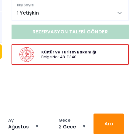
Kişi Sayısı
1 Yetişkin
REZERVASYON TALEBI GÖNDER
Kültür ve Turizm Bakanlığı
Belge No : 48-11340
Ay
Gece
Ara
Ağustos
▼
2 Gece
▼