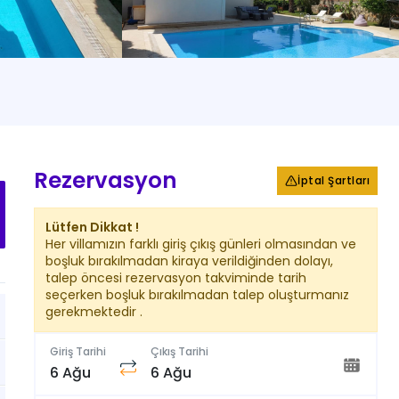
+
52
Fotoğraf
Rezervasyon
İptal Şartları
Lütfen Dikkat !
Her villamızın farklı giriş çıkış günleri olmasından ve
boşluk bırakılmadan kiraya verildiğinden dolayı,
talep öncesi rezervasyon takviminde tarih
seçerken boşluk bırakılmadan talep oluşturmanız
gerekmektedir .
Giriş Tarihi
Çıkış Tarihi
6 Ağu
6 Ağu