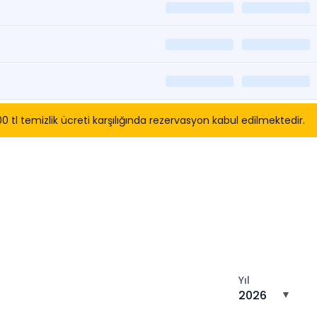
l temizlik ücreti karşılığında rezervasyon kabul edilmektedir.
tın
Yıl
2026
▼
n