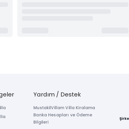
geler
Yardım / Destek
illa
MustakilVillam Villa Kiralama
Banka Hesapları ve Ödeme
lla
Şirk
Bilgileri