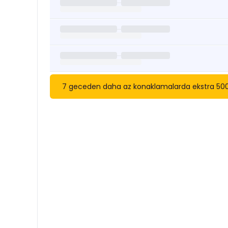
7 geceden daha az konaklamalarda ekstra 5000 t
Kısa Süreli Kiralıklara
Göza
Tarihler arasında boş kalan ara tarihlere göz atı