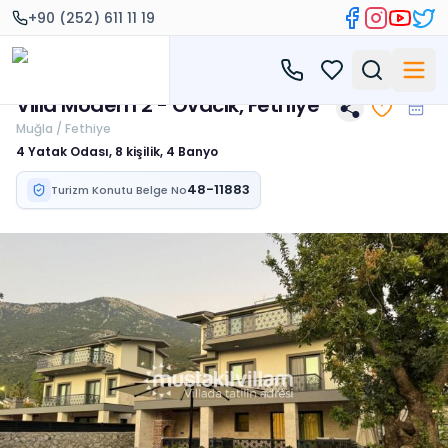
+90 (252) 611 11 19
Villa Modern 2 - Ovacık, Fethiye
Muğla / Fethiye
4 Yatak Odası, 8 kişilik, 4 Banyo
48-11883
Turizm Konutu Belge No