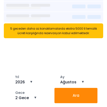
5 geceden daha az konaklamalarda ekstra 5000 tl temizlik
ücreti karşılığında rezervasyon kabul edilmektedir.
Kısa Süreli Kiralıklara
Gözatın
Tarihler arasında boş kalan ara tarihlere göz atın
Yıl
Ay
2026
▼
Ağustos
▼
Gece
Ara
2 Gece
▼