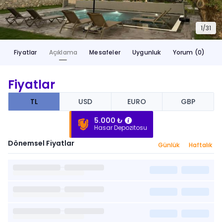
1/
31
Fiyatlar
Açıklama
Mesafeler
Uygunluk
Yorum (0)
Fiyatlar
TL
USD
EURO
GBP
5.000 ₺
Hasar Depozitosu
Dönemsel Fiyatlar
Günlük
Haftalık