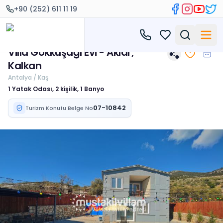
+90 (252) 611 11 19
Villa Gökkuşağı Evi - Aklar,
Kalkan
Antalya / Kaş
1 Yatak Odası, 2 kişilik, 1 Banyo
07-10842
Turizm Konutu Belge No