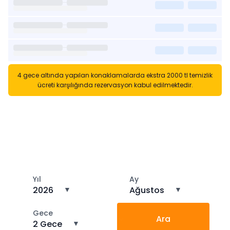
4 gece altında yapılan konaklamalarda ekstra 2000 tl temizlik
ücreti karşılığında rezervasyon kabul edilmektedir.
Kısa Süreli Kiralıklara
Gözatın
Tarihler arasında boş kalan ara tarihlere göz atın
Yıl
Ay
2026
▼
Ağustos
▼
Gece
Ara
2 Gece
▼