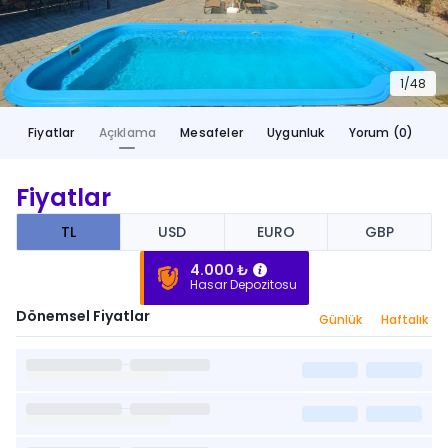
1/
48
Fiyatlar
Açıklama
Mesafeler
Uygunluk
Yorum (0)
Fiyatlar
TL
USD
EURO
GBP
4.000 ₺
Hasar Depozitosu
Dönemsel Fiyatlar
Günlük
Haftalık