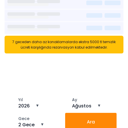
7 geceden daha az konaklamalarda ekstra 5000 tl temizlik
ücreti karşılığında rezarvasyon kabul edilmektedir.
Kısa Süreli Kiralıklara
Gözatın
Tarihler arasında boş kalan ara tarihlere göz atın
Yıl
Ay
2026
▼
Ağustos
▼
Gece
Ara
2 Gece
▼