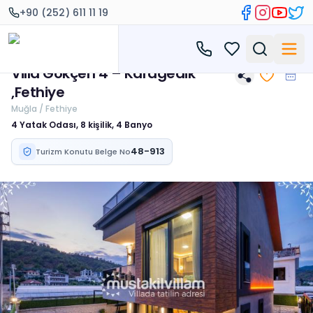
+90 (252) 611 11 19
Villa Gökçen 4 – Karagedik
,Fethiye
Muğla / Fethiye
4 Yatak Odası, 8 kişilik, 4 Banyo
48-913
Turizm Konutu Belge No