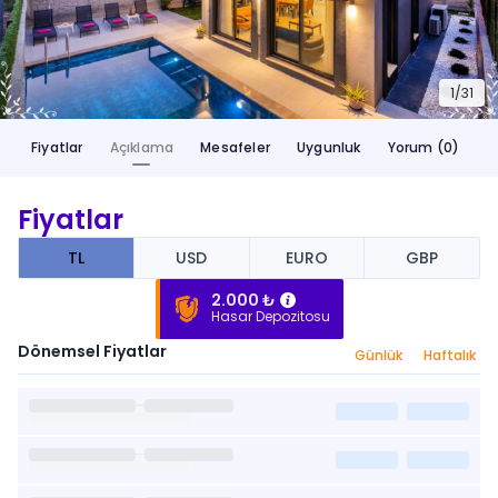
1/
31
Fiyatlar
Açıklama
Mesafeler
Uygunluk
Yorum (0)
Fiyatlar
TL
USD
EURO
GBP
2.000 ₺
Hasar Depozitosu
Dönemsel Fiyatlar
Günlük
Haftalık