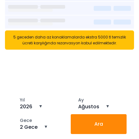
5 geceden daha az konaklamalarda ekstra 5000 tl temizlik
ücreti karşılığında rezarvasyon kabul edilmektedir.
Kısa Süreli Kiralıklara
Gözatın
Tarihler arasında boş kalan ara tarihlere göz atın
Yıl
Ay
2026
▼
Ağustos
▼
Gece
Ara
2 Gece
▼