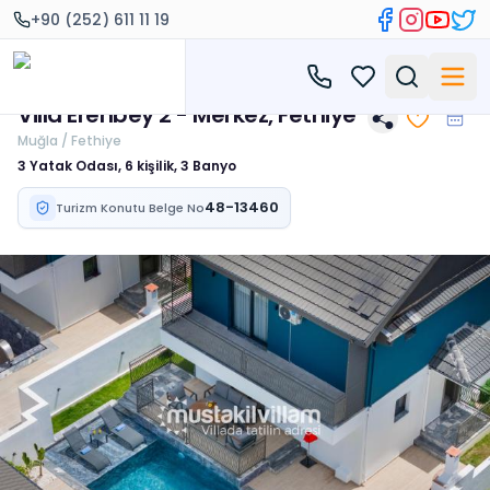
+90 (252) 611 11 19
Villa Erenbey 2 - Merkez, Fethiye
Muğla / Fethiye
3 Yatak Odası, 6 kişilik, 3 Banyo
48-13460
Turizm Konutu Belge No