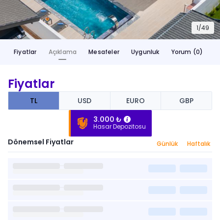
1/
49
Fiyatlar
Açıklama
Mesafeler
Uygunluk
Yorum (0)
Fiyatlar
TL
USD
EURO
GBP
3.000 ₺
Hasar Depozitosu
Dönemsel Fiyatlar
Günlük
Haftalık