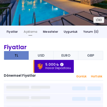
1/
83
Fiyatlar
Açıklama
Mesafeler
Uygunluk
Yorum (0)
Fiyatlar
TL
USD
EURO
GBP
5.000 ₺
Hasar Depozitosu
Dönemsel Fiyatlar
Günlük
Haftalık