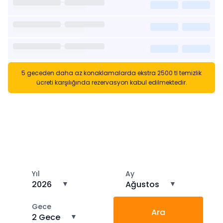
5 geceden daha az konaklamalarda ekstra 2500 tl temizlik
ücreti karşılığında rezervasyon kabul edilmektedir.
Kısa Süreli Kiralıklara
Gözatın
Tarihler arasında boş kalan ara tarihlere göz atın
Yıl
Ay
2026
▼
Ağustos
▼
Gece
Ara
2 Gece
▼