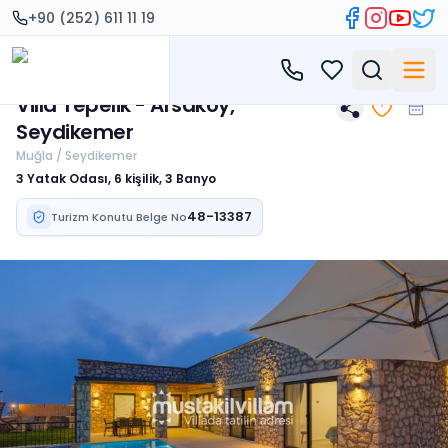
+90 (252) 611 11 19
Villa Tepelik - Arsaköy,
Seydikemer
Muğla / Seydikemer
3 Yatak Odası, 6 kişilik, 3 Banyo
48-13387
Turizm Konutu Belge No