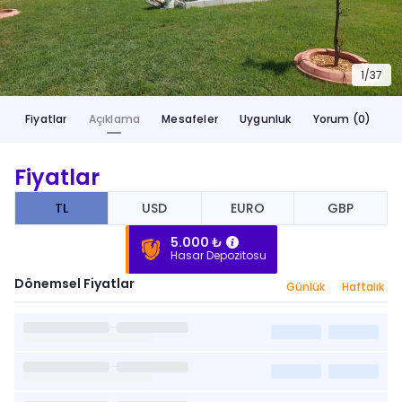
1/
37
Fiyatlar
Açıklama
Mesafeler
Uygunluk
Yorum (0)
Fiyatlar
TL
USD
EURO
GBP
5.000 ₺
Hasar Depozitosu
Dönemsel Fiyatlar
Günlük
Haftalık