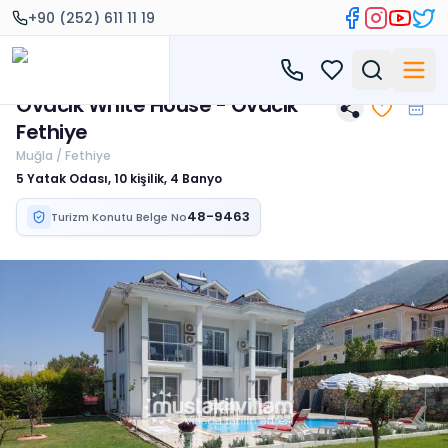
+90 (252) 611 11 19
Ovacık White House - Ovacık
Fethiye
Muğla / Fethiye
5 Yatak Odası, 10 kişilik, 4 Banyo
48-9463
Turizm Konutu Belge No