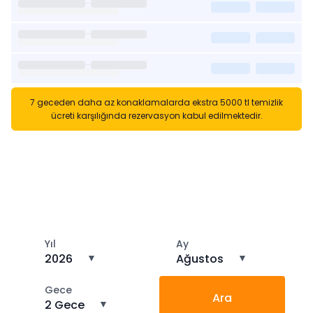
7 geceden daha az konaklamalarda ekstra 5000 tl temizlik
ücreti karşılığında rezervasyon kabul edilmektedir.
Kısa Süreli Kiralıklara
Gözatın
Tarihler arasında boş kalan ara tarihlere göz atın
Yıl
Ay
2026
▼
Ağustos
▼
Gece
Ara
2 Gece
▼