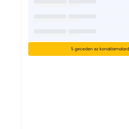
5 geceden az konaklamalarda 
Kısa Süreli Kiralıklara
Göza
Tarihler arasında boş kalan ara tarihlere göz atı