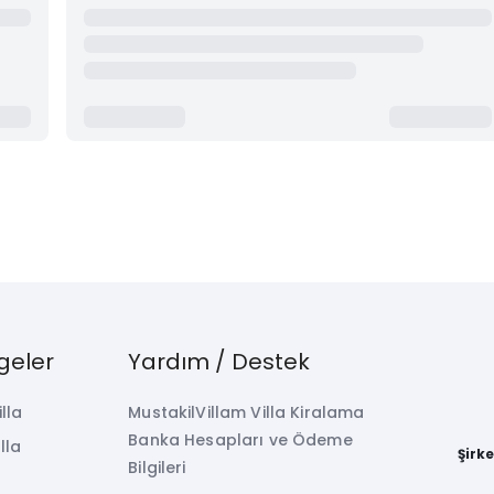
geler
Yardım / Destek
illa
MustakilVillam Villa Kiralama
Banka Hesapları ve Ödeme
lla
Şirk
Bilgileri