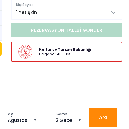
Kişi Sayısı
1 Yetişkin
REZERVASYON TALEBI GÖNDER
Kültür ve Turizm Bakanlığı
Belge No : 48-13650
Ay
Gece
Ara
Ağustos
▼
2 Gece
▼