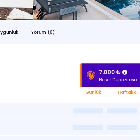
ygunluk
Yorum (0)
7.000 ₺
Hasar Depozitosu
Günlük
Haftalık