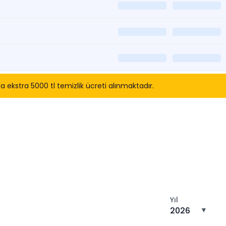
ekstra 5000 tl temizlik ücreti alınmaktadır.
tın
Yıl
2026
▼
n