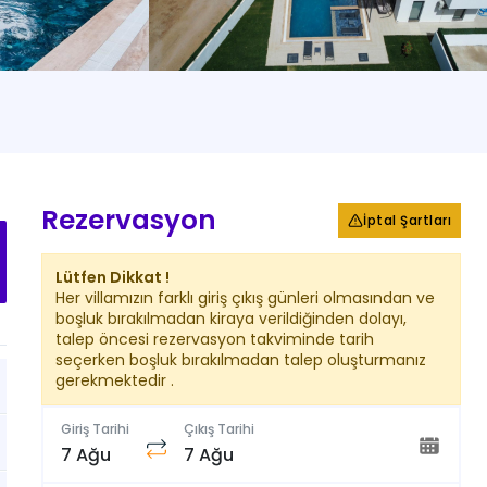
+
42
Fotoğraf
Rezervasyon
İptal Şartları
Lütfen Dikkat !
Her villamızın farklı giriş çıkış günleri olmasından ve
boşluk bırakılmadan kiraya verildiğinden dolayı,
talep öncesi rezervasyon takviminde tarih
seçerken boşluk bırakılmadan talep oluşturmanız
gerekmektedir .
Giriş Tarihi
Çıkış Tarihi
7 Ağu
7 Ağu