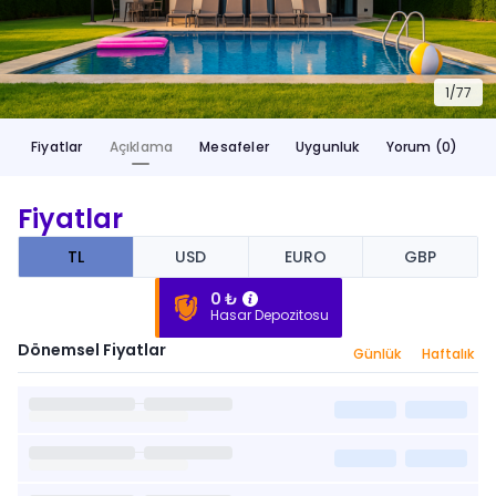
1/
77
Fiyatlar
Açıklama
Mesafeler
Uygunluk
Yorum (0)
Fiyatlar
TL
USD
EURO
GBP
0 ₺
Hasar Depozitosu
Dönemsel Fiyatlar
Günlük
Haftalık