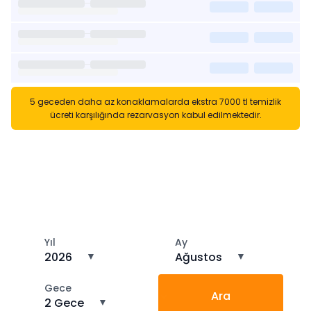
5 geceden daha az konaklamalarda ekstra 7000 tl temizlik
ücreti karşılığında rezarvasyon kabul edilmektedir.
Kısa Süreli Kiralıklara
Gözatın
Tarihler arasında boş kalan ara tarihlere göz atın
Yıl
Ay
2026
▼
Ağustos
▼
Gece
Ara
2 Gece
▼