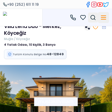
+90 (252) 611 11 19
Villa Lena Duo - Merkez,
Köyceğiz
Muğla / Köyceğiz
4 Yatak Odası, 10 kişilik, 3 Banyo
48-12849
Turizm Konutu Belge No