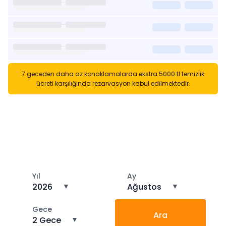
7 geceden daha az konaklamalarda ekstra 5000 tl temizlik
ücreti karşılığında rezarvasyon kabul edilmektedir.
Kısa Süreli Kiralıklara
Gözatın
Tarihler arasında boş kalan ara tarihlere göz atın
Yıl
Ay
2026
▼
Ağustos
▼
Gece
Ara
2 Gece
▼