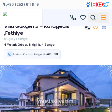
+90 (252) 611 11 19
Villa Gökçen 2 – Karagedik
,Fethiye
Muğla / Fethiye
4 Yatak Odası, 8 kişilik, 4 Banyo
48-88
Turizm Konutu Belge No