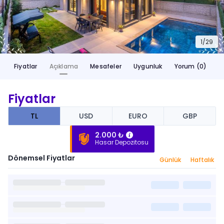
1/
29
Fiyatlar
Açıklama
Mesafeler
Uygunluk
Yorum (0)
Fiyatlar
TL
USD
EURO
GBP
2.000 ₺
Hasar Depozitosu
Dönemsel Fiyatlar
Günlük
Haftalık