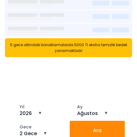
5 gece altındaki konaklamalarda 5000 Tl ekstra temizlik bedeli
yansımaktadır
Kısa Süreli Kiralıklara
Gözatın
Tarihler arasında boş kalan ara tarihlere göz atın
Yıl
Ay
2026
▼
Ağustos
▼
Gece
Ara
2 Gece
▼