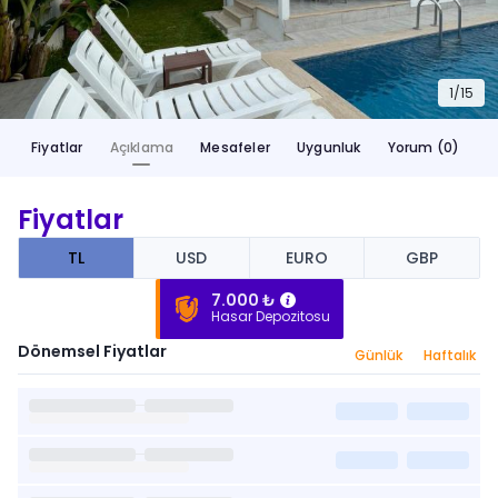
1/
15
Fiyatlar
Açıklama
Mesafeler
Uygunluk
Yorum (0)
Fiyatlar
TL
USD
EURO
GBP
7.000 ₺
Hasar Depozitosu
Dönemsel Fiyatlar
Günlük
Haftalık