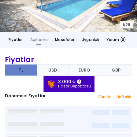
1/
26
Fiyatlar
Açıklama
Mesafeler
Uygunluk
Yorum (8)
Fiyatlar
TL
USD
EURO
GBP
3.000 ₺
Hasar Depozitosu
Dönemsel Fiyatlar
Günlük
Haftalık