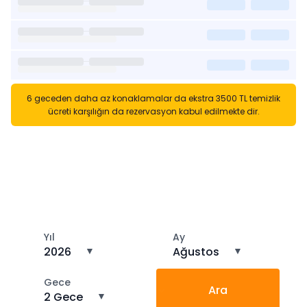
6 geceden daha az konaklamalar da ekstra 3500 TL temizlik
ücreti karşılığın da rezervasyon kabul edilmekte dir.
Kısa Süreli Kiralıklara
Gözatın
Tarihler arasında boş kalan ara tarihlere göz atın
Yıl
Ay
2026
▼
Ağustos
▼
Gece
Ara
2 Gece
▼