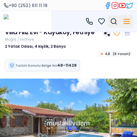
+90 (252) 611 11 19
Villa Filiz Evi - Kayaköy, Fethiye
Muğla / Fethiye
2 Yatak Odası, 4 kişilik, 2 Banyo
★
4,8
(
8
Yorum
)
48-11428
Turizm Konutu Belge No