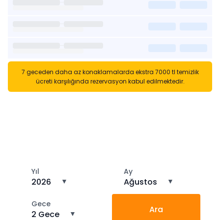
7 geceden daha az konaklamalarda ekstra 7000 tl temizlik
ücreti karşılığında rezervasyon kabul edilmektedir.
Kısa Süreli Kiralıklara
Gözatın
Tarihler arasında boş kalan ara tarihlere göz atın
Yıl
Ay
2026
▼
Ağustos
▼
Gece
Ara
2 Gece
▼