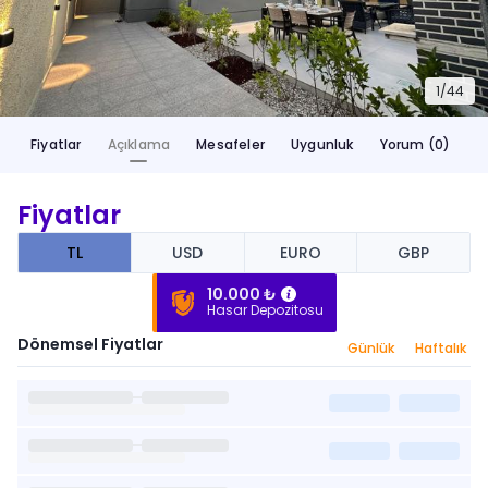
1/
44
Fiyatlar
Açıklama
Mesafeler
Uygunluk
Yorum (0)
Fiyatlar
TL
USD
EURO
GBP
10.000 ₺
Hasar Depozitosu
Dönemsel Fiyatlar
Günlük
Haftalık