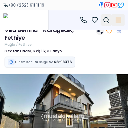
+90 (252) 611 11 19
Villa Berfina - Karagedik,
Fethiye
Muğla / Fethiye
3 Yatak Odası, 6 kişilik, 3 Banyo
48-13376
Turizm Konutu Belge No