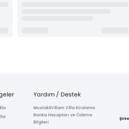
geler
Yardım / Destek
illa
MustakilVillam Villa Kiralama
Banka Hesapları ve Ödeme
lla
Şirk
Bilgileri