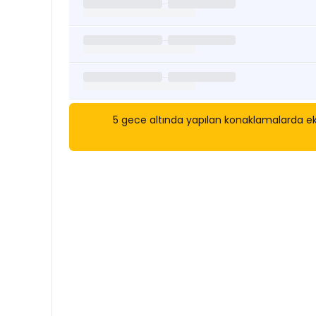
5 gece altında yapılan konaklamalarda eks
Kısa Süreli Kiralıklara
Göza
Tarihler arasında boş kalan ara tarihlere göz atı