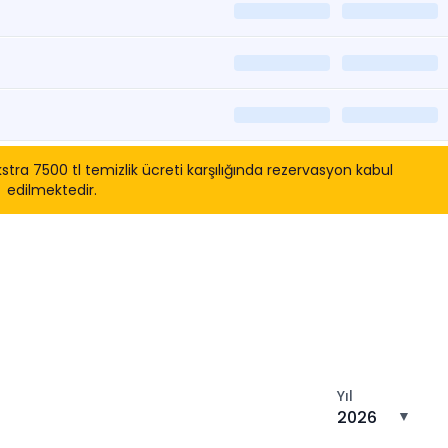
tra 7500 tl temizlik ücreti karşılığında rezervasyon kabul
edilmektedir.
tın
Yıl
2026
▼
n