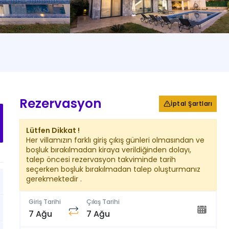
+
116
Fotoğraf
Rezervasyon
İptal Şartları
Lütfen Dikkat !
Her villamızın farklı giriş çıkış günleri olmasından ve
boşluk bırakılmadan kiraya verildiğinden dolayı,
talep öncesi rezervasyon takviminde tarih
seçerken boşluk bırakılmadan talep oluşturmanız
gerekmektedir .
Giriş Tarihi
Çıkış Tarihi
7 Ağu
7 Ağu