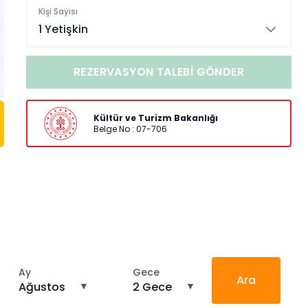
Kişi Sayısı
1 Yetişkin
REZERVASYON TALEBI GÖNDER
Kültür ve Turizm Bakanlığı
Belge No : 07-706
Ay
Gece
Ara
Ağustos
▼
2 Gece
▼