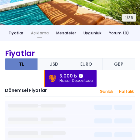
1/
36
Fiyatlar
Açıklama
Mesafeler
Uygunluk
Yorum (0)
Fiyatlar
TL
USD
EURO
GBP
5.000 ₺
Hasar Depozitosu
Dönemsel Fiyatlar
Günlük
Haftalık