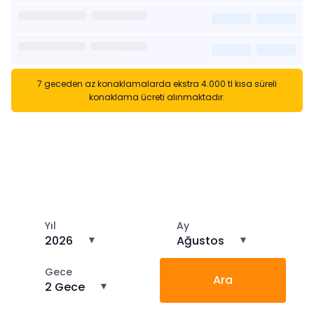
7 geceden az konaklamalarda ekstra 4.000 tl kısa süreli
konaklama ücreti alınmaktadır.
Kısa Süreli Kiralıklara
Gözatın
Tarihler arasında boş kalan ara tarihlere göz atın
Yıl
Ay
2026
▼
Ağustos
▼
Gece
Ara
2 Gece
▼