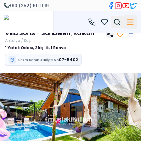
+90 (252) 611 11 19
Villa Softs - Sarıbelen, Kalkan
Antalya / Kaş
1 Yatak Odası, 2 kişilik, 1 Banyo
07-5402
Turizm Konutu Belge No