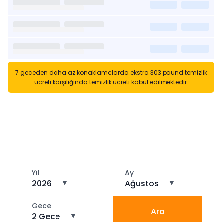
7 geceden daha az konaklamalarda ekstra 303 paund temizlik
ücreti karşılığında temizlik ücreti kabul edilmektedir.
Kısa Süreli Kiralıklara
Gözatın
Tarihler arasında boş kalan ara tarihlere göz atın
Yıl
Ay
2026
▼
Ağustos
▼
Gece
Ara
2 Gece
▼