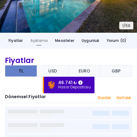
1/
59
Fiyatlar
Açıklama
Mesafeler
Uygunluk
Yorum (0)
Fiyatlar
TL
USD
EURO
GBP
46.741 ₺
Hasar Depozitosu
Dönemsel Fiyatlar
Günlük
Haftalık