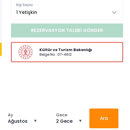
Kişi Sayısı
1 Yetişkin
REZERVASYON TALEBI GÖNDER
Kültür ve Turizm Bakanlığı
Belge No : 07-4612
Ay
Gece
Ara
Ağustos
▼
2 Gece
▼