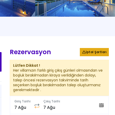
+
16
Fotoğraf
Rezervasyon
İptal Şartları
Lütfen Dikkat !
Her villamızın farklı giriş çıkış günleri olmasından ve
boşluk bırakılmadan kiraya verildiğinden dolayı,
talep öncesi rezervasyon takviminde tarih
seçerken boşluk bırakılmadan talep oluşturmanız
gerekmektedir .
Giriş Tarihi
Çıkış Tarihi
7 Ağu
7 Ağu