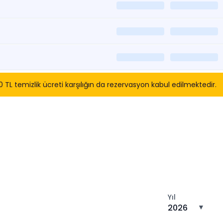
 temizlik ücreti karşılığın da rezervasyon kabul edilmektedir.
tın
Yıl
2026
▼
n