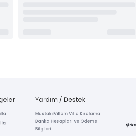
geler
Yardım / Destek
illa
MustakilVillam Villa Kiralama
Banka Hesapları ve Ödeme
lla
Şirk
Bilgileri