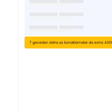
7 geceden daha az konaklamalar da extra 4000 TL
Kısa Süreli Kiralıklara
Göza
Tarihler arasında boş kalan ara tarihlere göz atı