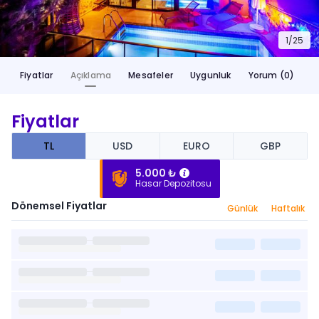
1/
25
Fiyatlar
Açıklama
Mesafeler
Uygunluk
Yorum (0)
Fiyatlar
TL
USD
EURO
GBP
5.000 ₺
Hasar Depozitosu
Dönemsel Fiyatlar
Günlük
Haftalık