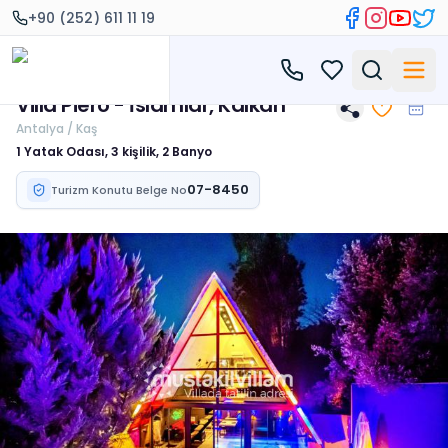
+90 (252) 611 11 19
Villa Piero - İslamlar, Kalkan
Antalya / Kaş
1 Yatak Odası, 3 kişilik, 2 Banyo
07-8450
Turizm Konutu Belge No