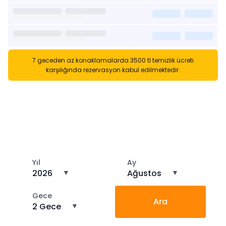
7 geceden az konaklamalarda 3500 tl temizlik ücreti
karşılığında rezervasyon kabul edilmektedir.
Kısa Süreli Kiralıklara
Gözatın
Tarihler arasında boş kalan ara tarihlere göz atın
Yıl
Ay
2026
▼
Ağustos
▼
Gece
Ara
2 Gece
▼