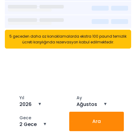
5 geceden daha az konaklamalarda ekstra 100 paund temizlik
ücreti karşılığında rezervasyon kabul edilmektedir.
Kısa Süreli Kiralıklara
Gözatın
Tarihler arasında boş kalan ara tarihlere göz atın
Yıl
Ay
2026
▼
Ağustos
▼
Gece
Ara
2 Gece
▼