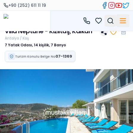
+90 (252) 611 11 19
Villa Neptune - Kızıltaş, Kalkan
Antalya / Kaş
7 Yatak Odası, 14 kişilik, 7 Banyo
07-1369
Turizm Konutu Belge No