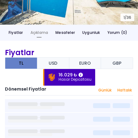
1/
36
Fiyatlar
Açıklama
Mesafeler
Uygunluk
Yorum (0)
Fiyatlar
TL
USD
EURO
GBP
16.029 ₺
Hasar Depozitosu
Dönemsel Fiyatlar
Günlük
Haftalık