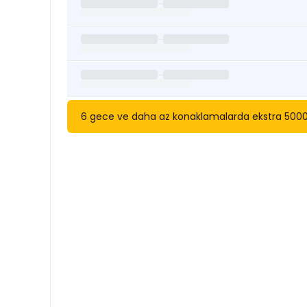
6 gece ve daha az konaklamalarda ekstra 5000 tl 
Kısa Süreli Kiralıklara
Göza
Tarihler arasında boş kalan ara tarihlere göz atı