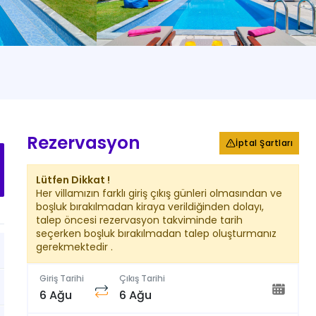
+
38
Fotoğraf
Rezervasyon
İptal Şartları
Lütfen Dikkat !
Her villamızın farklı giriş çıkış günleri olmasından ve
boşluk bırakılmadan kiraya verildiğinden dolayı,
talep öncesi rezervasyon takviminde tarih
seçerken boşluk bırakılmadan talep oluşturmanız
gerekmektedir .
Giriş Tarihi
Çıkış Tarihi
6 Ağu
6 Ağu