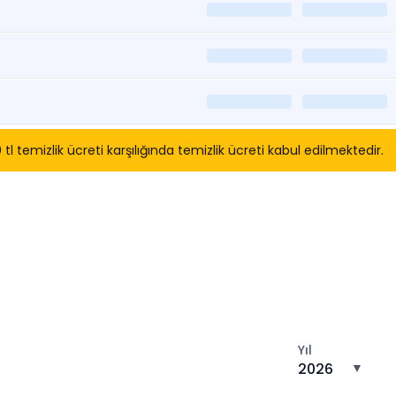
temizlik ücreti karşılığında temizlik ücreti kabul edilmektedir.
tın
Yıl
2026
▼
n