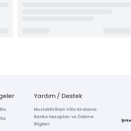
geler
Yardım / Destek
illa
MustakilVillam Villa Kiralama
Banka Hesapları ve Ödeme
lla
Şirk
Bilgileri