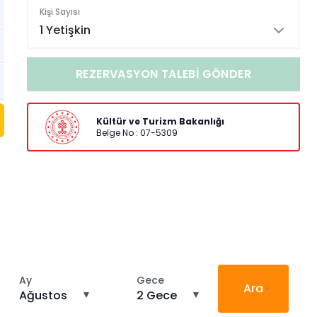
Kişi Sayısı
1 Yetişkin
REZERVASYON TALEBI GÖNDER
Kültür ve Turizm Bakanlığı
Belge No : 07-5309
Ay
Gece
Ara
Ağustos
▼
2 Gece
▼