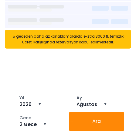
5 geceden daha az konaklamalarda ekstra 3000 tl. temizlik
ücreti karşılığında rezervasyon kabul edilmektedir.
Kısa Süreli Kiralıklara
Gözatın
Tarihler arasında boş kalan ara tarihlere göz atın
Yıl
Ay
2026
▼
Ağustos
▼
Gece
Ara
2 Gece
▼