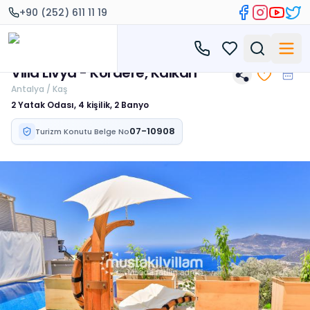
+90 (252) 611 11 19
Villa Livya - Kördere, Kalkan
Antalya / Kaş
2 Yatak Odası, 4 kişilik, 2 Banyo
07-10908
Turizm Konutu Belge No