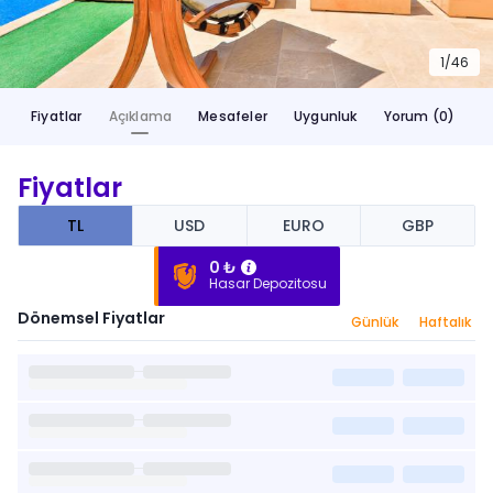
1/
46
Fiyatlar
Açıklama
Mesafeler
Uygunluk
Yorum (0)
Fiyatlar
TL
USD
EURO
GBP
0 ₺
Hasar Depozitosu
Dönemsel Fiyatlar
Günlük
Haftalık