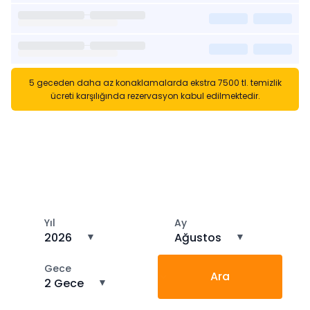
5 geceden daha az konaklamalarda ekstra 7500 tl. temizlik
ücreti karşılığında rezervasyon kabul edilmektedir.
Kısa Süreli Kiralıklara
Gözatın
Tarihler arasında boş kalan ara tarihlere göz atın
Yıl
Ay
2026
▼
Ağustos
▼
Gece
Ara
2 Gece
▼