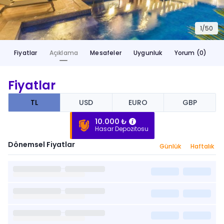
1/
50
Fiyatlar
Açıklama
Mesafeler
Uygunluk
Yorum (0)
Fiyatlar
TL
USD
EURO
GBP
10.000 ₺
Hasar Depozitosu
Dönemsel Fiyatlar
Günlük
Haftalık