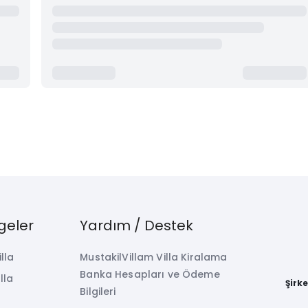
geler
Yardım / Destek
illa
MustakilVillam Villa Kiralama
Banka Hesapları ve Ödeme
lla
Şirk
Bilgileri