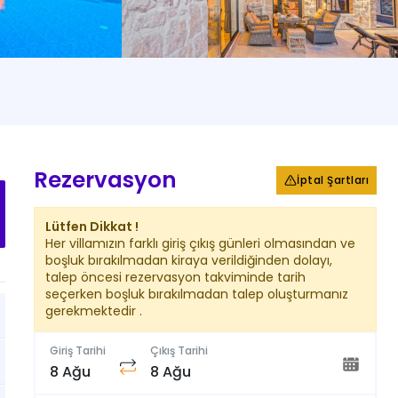
+
58
Fotoğraf
Rezervasyon
İptal Şartları
Lütfen Dikkat !
Her villamızın farklı giriş çıkış günleri olmasından ve
boşluk bırakılmadan kiraya verildiğinden dolayı,
talep öncesi rezervasyon takviminde tarih
seçerken boşluk bırakılmadan talep oluşturmanız
gerekmektedir .
Giriş Tarihi
Çıkış Tarihi
8 Ağu
8 Ağu