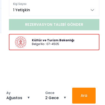
Kişi Sayısı
1 Yetişkin
REZERVASYON TALEBI GÖNDER
Kültür ve Turizm Bakanlığı
Belge No : 07-4505
Ay
Gece
Ara
Ağustos
▼
2 Gece
▼