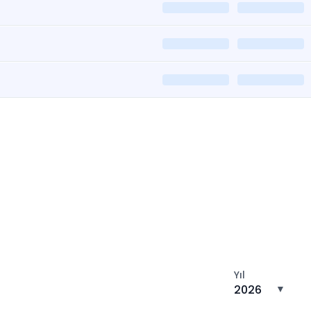
tın
Yıl
2026
▼
n