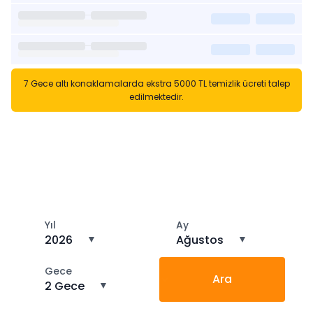
7 Gece altı konaklamalarda ekstra 5000 TL temizlik ücreti talep
edilmektedir.
Kısa Süreli Kiralıklara
Gözatın
Tarihler arasında boş kalan ara tarihlere göz atın
Yıl
Ay
2026
▼
Ağustos
▼
Gece
Ara
2 Gece
▼