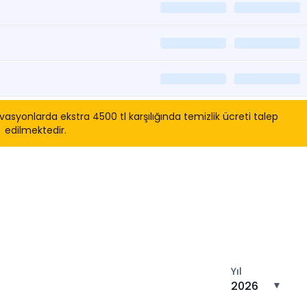
asyonlarda ekstra 4500 tl karşılığında temizlik ücreti talep
edilmektedir.
tın
Yıl
2026
▼
n