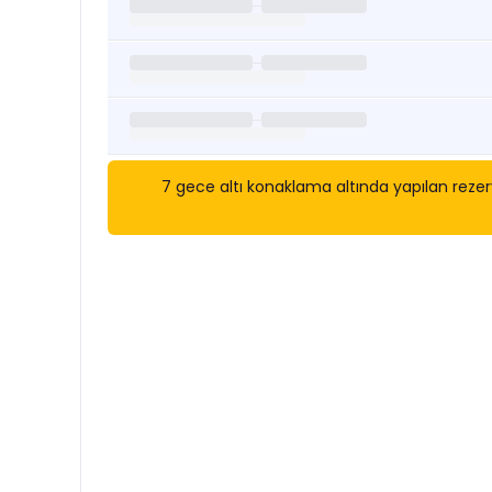
7 gece altı konaklama altında yapılan rezerv
Kısa Süreli Kiralıklara
Göza
Tarihler arasında boş kalan ara tarihlere göz atı