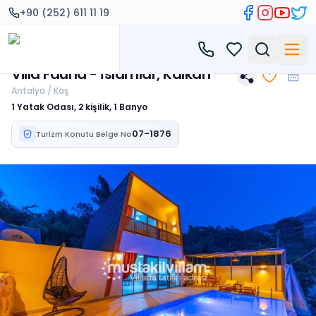
+90 (252) 611 11 19
Villa Fauna - İslamlar, Kalkan
Antalya / Kaş
1 Yatak Odası, 2 kişilik, 1 Banyo
07-1876
Turizm Konutu Belge No