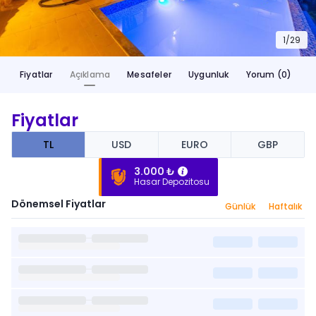
1/
29
Fiyatlar
Açıklama
Mesafeler
Uygunluk
Yorum (0)
Fiyatlar
TL
USD
EURO
GBP
3.000 ₺
Hasar Depozitosu
Dönemsel Fiyatlar
Günlük
Haftalık