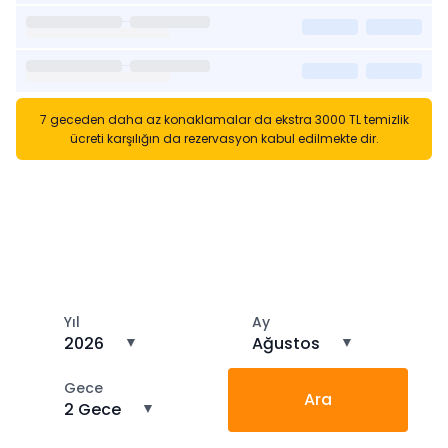
7 geceden daha az konaklamalar da ekstra 3000 TL temizlik
ücreti karşılığın da rezervasyon kabul edilmekte dir.
Kısa Süreli Kiralıklara
Gözatın
Tarihler arasında boş kalan ara tarihlere göz atın
Yıl
Ay
2026
▼
Ağustos
▼
Gece
Ara
2 Gece
▼