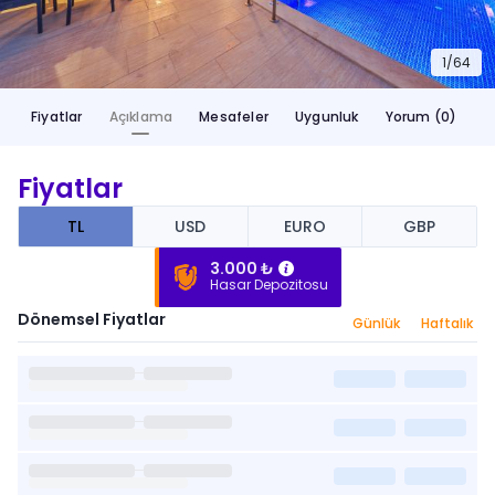
1/
64
Fiyatlar
Açıklama
Mesafeler
Uygunluk
Yorum (0)
Fiyatlar
TL
USD
EURO
GBP
3.000 ₺
Hasar Depozitosu
Dönemsel Fiyatlar
Günlük
Haftalık