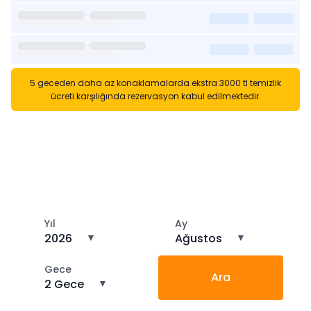
5 geceden daha az konaklamalarda ekstra 3000 tl temizlik
ücreti karşılığında rezervasyon kabul edilmektedir.
Kısa Süreli Kiralıklara
Gözatın
Tarihler arasında boş kalan ara tarihlere göz atın
Yıl
Ay
2026
▼
Ağustos
▼
Gece
Ara
2 Gece
▼