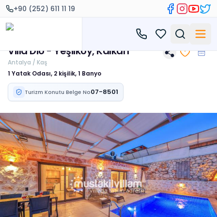
+90 (252) 611 11 19
Villa Dio - Yeşilköy, Kalkan
Antalya / Kaş
1 Yatak Odası, 2 kişilik, 1 Banyo
07-8501
Turizm Konutu Belge No