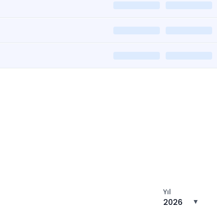
tın
Yıl
2026
▼
n