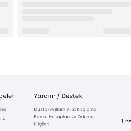
geler
Yardım / Destek
illa
MustakilVillam Villa Kiralama
Banka Hesapları ve Ödeme
lla
Şirk
Bilgileri