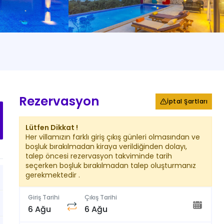
+
25
Fotoğraf
Rezervasyon
İptal Şartları
Lütfen Dikkat !
Her villamızın farklı giriş çıkış günleri olmasından ve
boşluk bırakılmadan kiraya verildiğinden dolayı,
talep öncesi rezervasyon takviminde tarih
seçerken boşluk bırakılmadan talep oluşturmanız
gerekmektedir .
Giriş Tarihi
Çıkış Tarihi
6 Ağu
6 Ağu