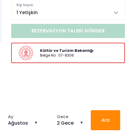
Kişi Sayısı
1 Yetişkin
REZERVASYON TALEBI GÖNDER
Kültür ve Turizm Bakanlığı
Belge No : 07-8306
Ay
Gece
Ara
Ağustos
▼
2 Gece
▼