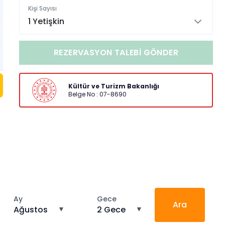
Kişi Sayısı
1 Yetişkin
REZERVASYON TALEBI GÖNDER
Kültür ve Turizm Bakanlığı
Belge No : 07-8690
Ay
Gece
Ara
Ağustos
▼
2 Gece
▼