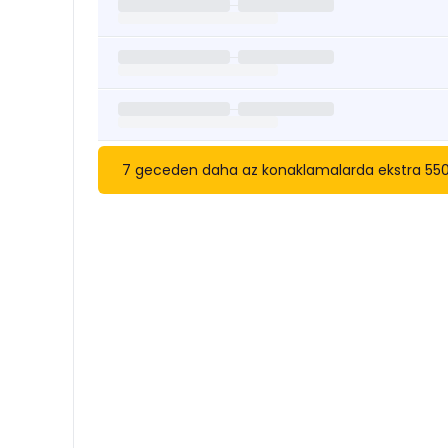
7 geceden daha az konaklamalarda ekstra 5500 t
Kısa Süreli Kiralıklara
Göza
Tarihler arasında boş kalan ara tarihlere göz atı