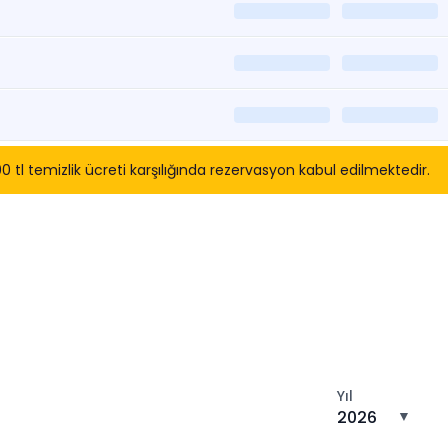
l temizlik ücreti karşılığında rezervasyon kabul edilmektedir.
tın
Yıl
2026
▼
n