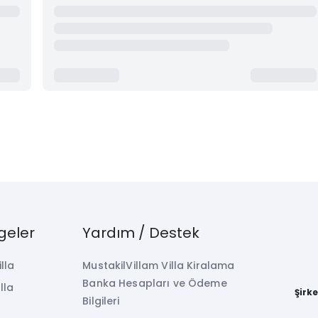
geler
Yardım / Destek
illa
MustakilVillam Villa Kiralama
Banka Hesapları ve Ödeme
lla
Şirk
Bilgileri