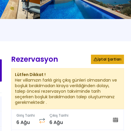
+
27
Fotoğraf
Rezervasyon
İptal Şartları
Lütfen Dikkat !
Her villamızın farklı giriş çıkış günleri olmasından ve
boşluk bırakılmadan kiraya verildiğinden dolayı,
talep öncesi rezervasyon takviminde tarih
seçerken boşluk bırakılmadan talep oluşturmanız
gerekmektedir .
Giriş Tarihi
Çıkış Tarihi
6 Ağu
6 Ağu