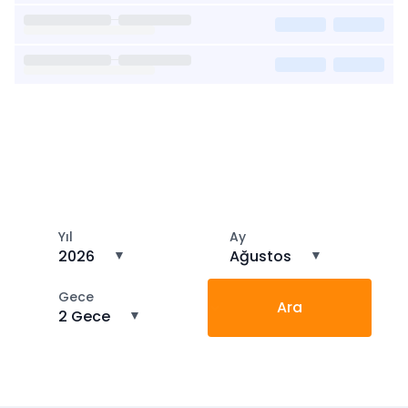
Kısa Süreli Kiralıklara
Gözatın
Tarihler arasında boş kalan ara tarihlere göz atın
Yıl
Ay
2026
▼
Ağustos
▼
Gece
Ara
2 Gece
▼