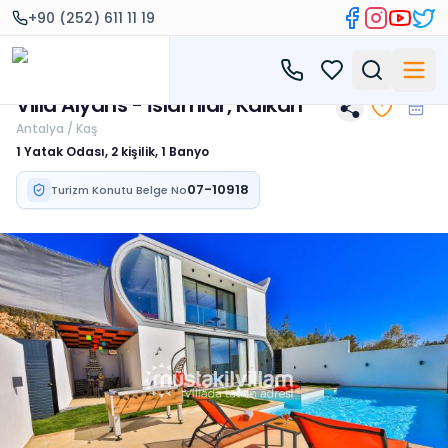
+90 (252) 611 11 19
Villa Alyans - İslamlar, Kalkan
Antalya / Kaş
1 Yatak Odası, 2 kişilik, 1 Banyo
07-10918
Turizm Konutu Belge No