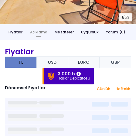
1/
53
Fiyatlar
Açıklama
Mesafeler
Uygunluk
Yorum (0)
Fiyatlar
TL
USD
EURO
GBP
3.000 ₺
Hasar Depozitosu
Dönemsel Fiyatlar
Günlük
Haftalık