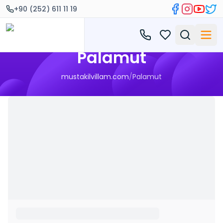
+90 (252) 611 11 19
Palamut
mustakilvillam.com
/
Palamut