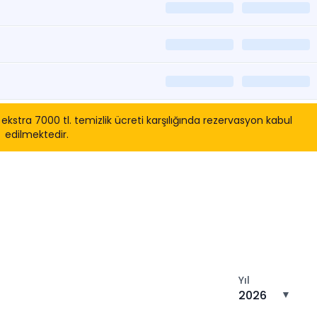
tra 7000 tl. temizlik ücreti karşılığında rezervasyon kabul
edilmektedir.
tın
Yıl
2026
▼
n