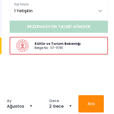
Kişi Sayısı
1 Yetişkin
REZERVASYON TALEBI GÖNDER
Kültür ve Turizm Bakanlığı
Belge No : 07-11781
Ay
Gece
Ara
Ağustos
▼
2 Gece
▼