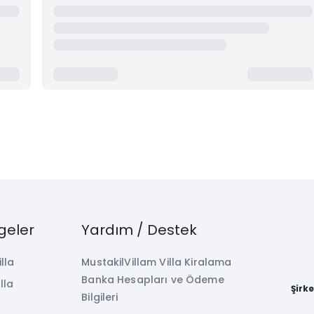
geler
Yardım / Destek
illa
MustakilVillam Villa Kiralama
Banka Hesapları ve Ödeme
lla
Şirk
Bilgileri