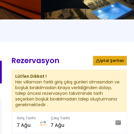
+
26
Fotoğraf
Rezervasyon
İptal Şartları
Lütfen Dikkat !
Her villamızın farklı giriş çıkış günleri olmasından ve
boşluk bırakılmadan kiraya verildiğinden dolayı,
talep öncesi rezervasyon takviminde tarih
seçerken boşluk bırakılmadan talep oluşturmanız
gerekmektedir .
Giriş Tarihi
Çıkış Tarihi
7 Ağu
7 Ağu