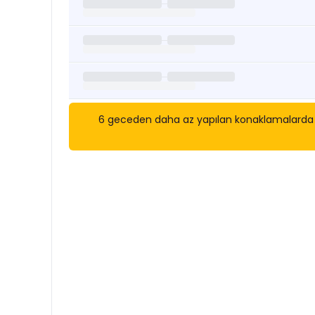
6 geceden daha az yapılan konaklamalarda eks
Kısa Süreli Kiralıklara
Göza
Tarihler arasında boş kalan ara tarihlere göz atı