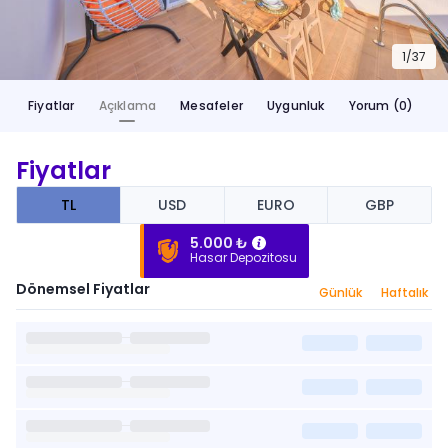
1/
37
Fiyatlar
Açıklama
Mesafeler
Uygunluk
Yorum (0)
Fiyatlar
TL
USD
EURO
GBP
5.000 ₺
Hasar Depozitosu
Dönemsel Fiyatlar
Günlük
Haftalık