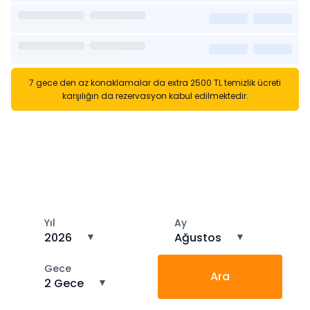
7 gece den az konaklamalar da extra 2500 TL temizlik ücreti
karşılığın da rezervasyon kabul edilmektedir.
Kısa Süreli Kiralıklara
Gözatın
Tarihler arasında boş kalan ara tarihlere göz atın
Yıl
Ay
2026
▼
Ağustos
▼
Gece
Ara
2 Gece
▼