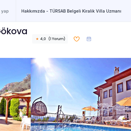
Hakkımızda - TÜRSAB Belgeli Kiralik Villa Uzmanı
 Gökova
★
4,0
(
1
Yorum
)