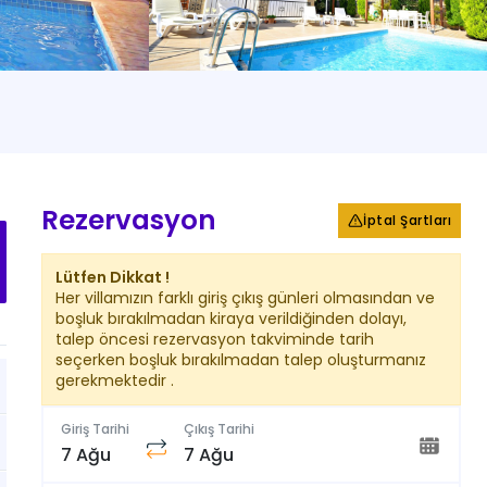
+
21
Fotoğraf
Rezervasyon
İptal Şartları
Lütfen Dikkat !
Her villamızın farklı giriş çıkış günleri olmasından ve
boşluk bırakılmadan kiraya verildiğinden dolayı,
talep öncesi rezervasyon takviminde tarih
seçerken boşluk bırakılmadan talep oluşturmanız
gerekmektedir .
Giriş Tarihi
Çıkış Tarihi
7 Ağu
7 Ağu