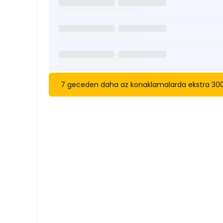
7 geceden daha az konaklamalarda ekstra 3000 t
Kısa Süreli Kiralıklara
Göza
Tarihler arasında boş kalan ara tarihlere göz atı