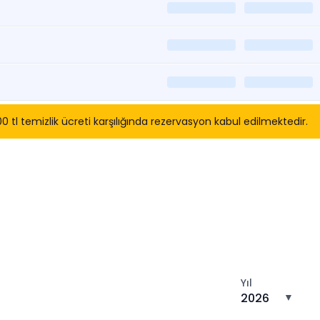
l temizlik ücreti karşılığında rezervasyon kabul edilmektedir.
tın
Yıl
2026
▼
n