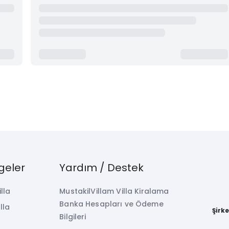
geler
Yardım / Destek
illa
MustakilVillam Villa Kiralama
Banka Hesapları ve Ödeme
lla
Şirk
Bilgileri