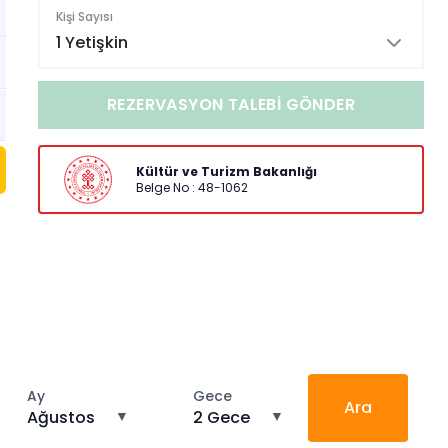
Kişi Sayısı
1 Yetişkin
REZERVASYON TALEBI GÖNDER
Kültür ve Turizm Bakanlığı
Belge No : 48-1062
Ay
Gece
Ara
Ağustos
▼
2 Gece
▼