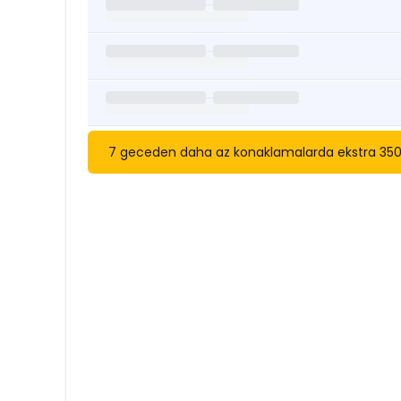
7 geceden daha az konaklamalarda ekstra 3500 tl
Kısa Süreli Kiralıklara
Göza
Tarihler arasında boş kalan ara tarihlere göz atı