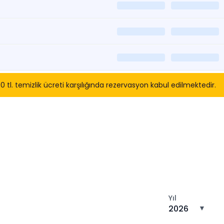
. temizlik ücreti karşılığında rezervasyon kabul edilmektedir.
tın
Yıl
2026
▼
n