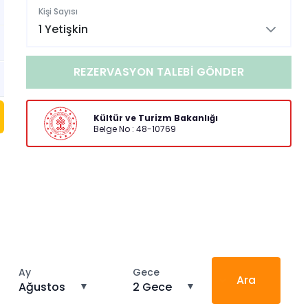
Kişi Sayısı
1 Yetişkin
REZERVASYON TALEBI GÖNDER
Kültür ve Turizm Bakanlığı
Belge No : 48-10769
Ay
Gece
Ara
Ağustos
▼
2 Gece
▼