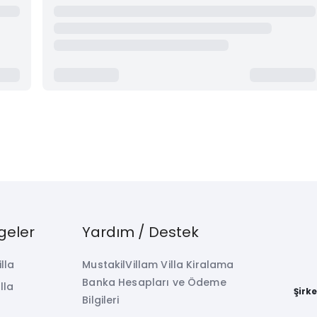
geler
Yardım / Destek
illa
MustakilVillam Villa Kiralama
Banka Hesapları ve Ödeme
lla
Şirk
Bilgileri