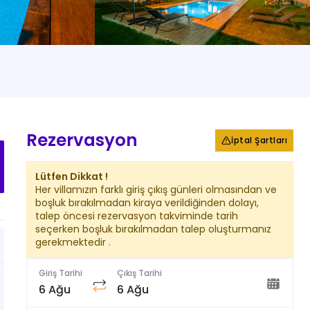
+
34
Fotoğraf
Rezervasyon
İptal Şartları
Lütfen Dikkat !
Her villamızın farklı giriş çıkış günleri olmasından ve
boşluk bırakılmadan kiraya verildiğinden dolayı,
talep öncesi rezervasyon takviminde tarih
seçerken boşluk bırakılmadan talep oluşturmanız
gerekmektedir .
Giriş Tarihi
Çıkış Tarihi
6 Ağu
6 Ağu