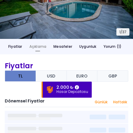
1/
37
Fiyatlar
Açıklama
Mesafeler
Uygunluk
Yorum (1)
Fiyatlar
TL
USD
EURO
GBP
2.000 ₺
Hasar Depozitosu
Dönemsel Fiyatlar
Günlük
Haftalık