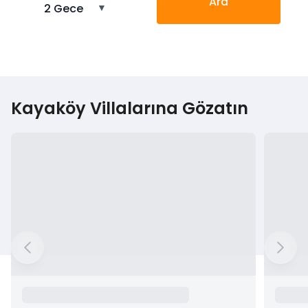
Ara
2 Gece
▼
Kayaköy Villalarına Gözatın