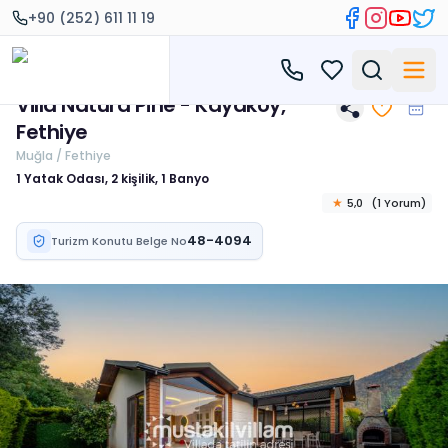
+90 (252) 611 11 19
Villa Natura Pine - Kayaköy,
Fethiye
Muğla / Fethiye
1 Yatak Odası, 2 kişilik, 1 Banyo
★
5,0
(
1
Yorum
)
48-4094
Turizm Konutu Belge No