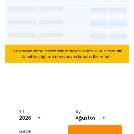
5 geceden daha az konaklamalarda ekstra 2500 tl. temizlik
ücreti karşılığında rezervasyon kabul edilmektedir.
Kısa Süreli Kiralıklara
Gözatın
Tarihler arasında boş kalan ara tarihlere göz atın
Yıl
Ay
2026
▼
Ağustos
▼
Gece