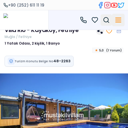
+90 (252) 611 11 19
Villa Rio - Kayaköy, Fethiye
Muğla / Fethiye
1 Yatak Odası, 2 kişilik, 1 Banyo
★
5,0
(
1
Yorum
)
48-2263
Turizm Konutu Belge No