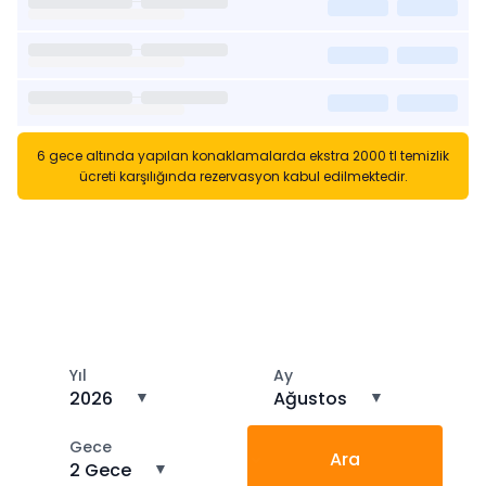
6 gece altında yapılan konaklamalarda ekstra 2000 tl temizlik
ücreti karşılığında rezervasyon kabul edilmektedir.
Kısa Süreli Kiralıklara
Gözatın
Tarihler arasında boş kalan ara tarihlere göz atın
Yıl
Ay
2026
▼
Ağustos
▼
Gece
Ara
2 Gece
▼