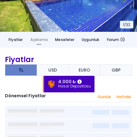
1/
32
Fiyatlar
Açıklama
Mesafeler
Uygunluk
Yorum (1)
Fiyatlar
TL
USD
EURO
GBP
4.000 ₺
Hasar Depozitosu
Dönemsel Fiyatlar
Günlük
Haftalık