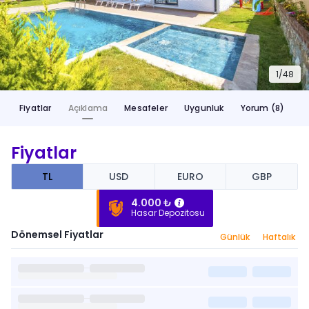
1/
48
Fiyatlar
Açıklama
Mesafeler
Uygunluk
Yorum (8)
Fiyatlar
TL
USD
EURO
GBP
4.000 ₺
Hasar Depozitosu
Dönemsel Fiyatlar
Günlük
Haftalık