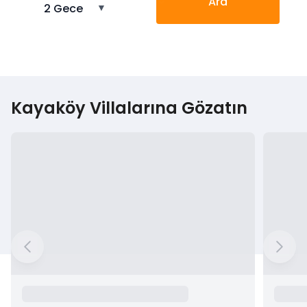
Ara
2 Gece
▼
Kayaköy Villalarına Gözatın