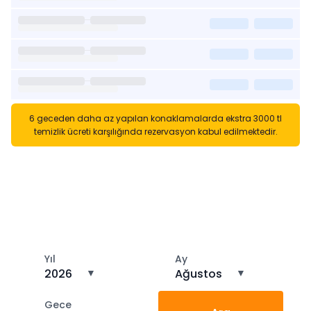
6 geceden daha az yapılan konaklamalarda ekstra 3000 tl
temizlik ücreti karşılığında rezervasyon kabul edilmektedir.
Kısa Süreli Kiralıklara
Gözatın
Tarihler arasında boş kalan ara tarihlere göz atın
Yıl
Ay
2026
▼
Ağustos
▼
Gece