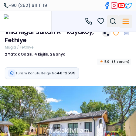
+90 (252) 611 11 19
Villa Nigar Sultan A - Kayaköy,
Fethiye
Muğla / Fethiye
2 Yatak Odası, 4 kişilik, 2 Banyo
★
5,0
(
8
Yorum
)
48-2599
Turizm Konutu Belge No