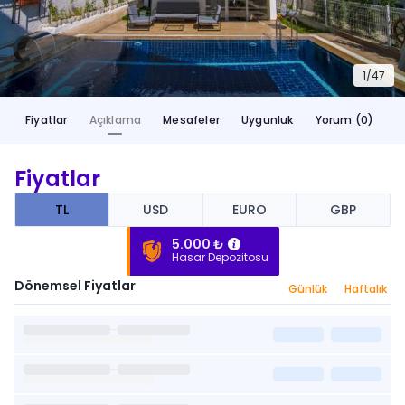
1/
47
Fiyatlar
Açıklama
Mesafeler
Uygunluk
Yorum (0)
Fiyatlar
TL
USD
EURO
GBP
5.000 ₺
Hasar Depozitosu
Dönemsel Fiyatlar
Günlük
Haftalık