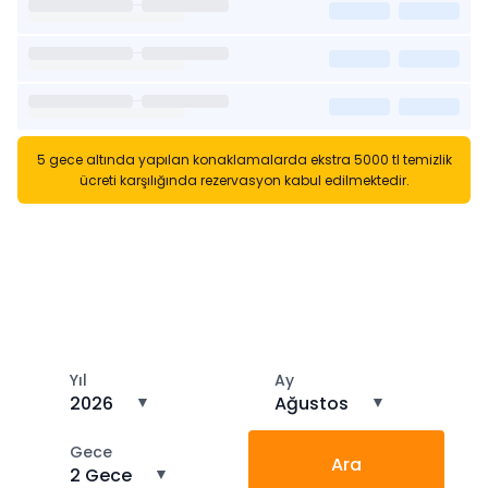
5 gece altında yapılan konaklamalarda ekstra 5000 tl temizlik
ücreti karşılığında rezervasyon kabul edilmektedir.
Kısa Süreli Kiralıklara
Gözatın
Tarihler arasında boş kalan ara tarihlere göz atın
Yıl
Ay
2026
▼
Ağustos
▼
Gece
Ara
2 Gece
▼