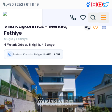
+90 (252) 611 11 19
Villa Kuşkonmaz - Merkez,
Fethiye
Muğla / Fethiye
4 Yatak Odası, 8 kişilik, 4 Banyo
48-704
Turizm Konutu Belge No