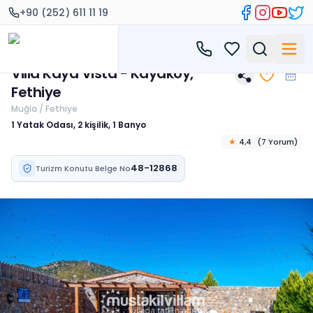
+90 (252) 611 11 19
Villa Kaya Vista - Kayaköy,
Fethiye
Muğla / Fethiye
1 Yatak Odası, 2 kişilik, 1 Banyo
★
4,4
(
7
Yorum
)
48-12868
Turizm Konutu Belge No