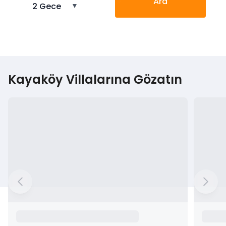
Ara
2 Gece
▼
Kayaköy Villalarına Gözatın