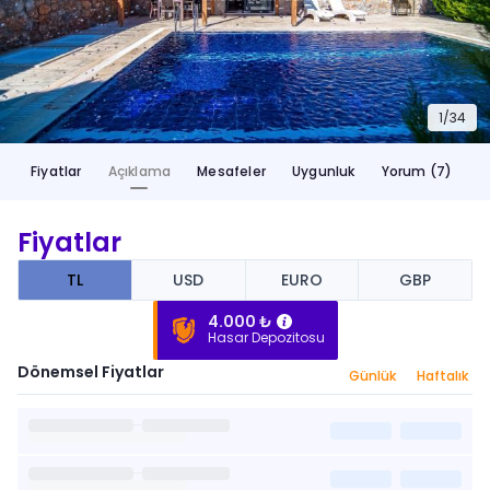
1/
34
Fiyatlar
Açıklama
Mesafeler
Uygunluk
Yorum (7)
Fiyatlar
TL
USD
EURO
GBP
4.000 ₺
Hasar Depozitosu
Dönemsel Fiyatlar
Günlük
Haftalık