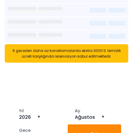
6 geceden daha az konaklamalarda ekstra 3000 tl. temizlik
ücreti karşılığında rezervasyon kabul edilmektedir.
Kısa Süreli Kiralıklara
Gözatın
Tarihler arasında boş kalan ara tarihlere göz atın
Yıl
Ay
2026
▼
Ağustos
▼
Gece