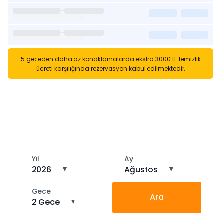
5 geceden daha az konaklamalarda ekstra 3000 tl. temizlik
ücreti karşılığında rezervasyon kabul edilmektedir.
Kısa Süreli Kiralıklara
Gözatın
Tarihler arasında boş kalan ara tarihlere göz atın
Yıl
Ay
2026
▼
Ağustos
▼
Gece
Ara
2 Gece
▼