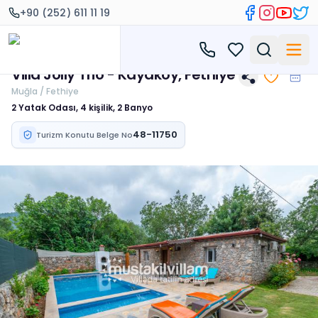
+90 (252) 611 11 19
Villa Jolly Trio - Kayaköy, Fethiye
Muğla / Fethiye
2 Yatak Odası, 4 kişilik, 2 Banyo
48-11750
Turizm Konutu Belge No