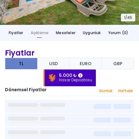
1/
45
Fiyatlar
Açıklama
Mesafeler
Uygunluk
Yorum (0)
Fiyatlar
TL
USD
EURO
GBP
5.000 ₺
Hasar Depozitosu
Dönemsel Fiyatlar
Günlük
Haftalık